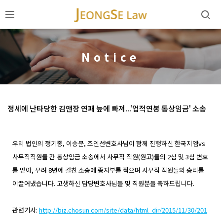
Notice
정세에 난타당한 김앤장 연패 늪에 빠져...'업적연봉 통상임금' 소송
Body
우리 법인의 정기종, 이승문, 조인선변호사님이 함께 진행하신 한국지엠vs
사무직직원들 간 통상임금 소송에서 사무직 직원(원고)들의 2심 및 3심 변호
를 맡아, 무려 8년에 걸친 소송에 종지부를 찍으며 사무직 직원들의 승리를
이끌어냈습니다. 고생하신 담당변호사님들 및 직원분들 축하드립니다.
관련기사:
http://biz.chosun.com/site/data/html_dir/2015/11/30/201